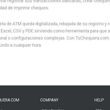
te registrar sus transacciones bancarias, crear chequ
dad de imprimir cheques.
ta de ATM queda digitalizada, rebajada de su registro y r
 Excel, CSV y PDF, sirviendo como herramienta para que 
icional o configuraciones complejas. Con TuChequera.com
undo a cualquier hora.
QUERA.COM
COMPANY
HELP