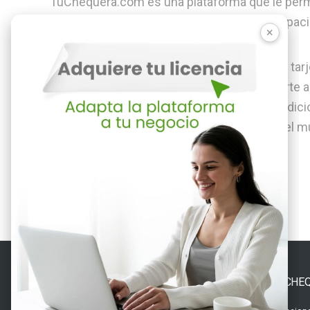
TuChequera.com es una plataforma que le permi
todas sus deducciones. Además le da la capaci
×
Ahora con Foto Recibos su transacción con tarje
desde su móvil. Nuestra plataforma convierte a
sus planillas. Múltiples usuarios sin costo ad
desde una sola cuenta en cualquier parte del m
Pruebe nuestro producto 30 días GRATIS.
TUCHE